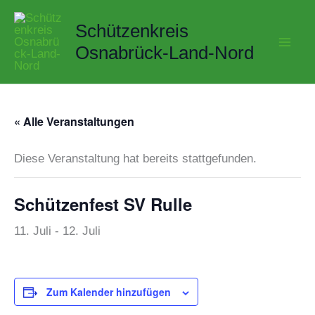
Zum
Schützenkreis
Inhalt
springen
Osnabrück-Land-Nord
« Alle Veranstaltungen
Diese Veranstaltung hat bereits stattgefunden.
Schützenfest SV Rulle
11. Juli
-
12. Juli
Zum Kalender hinzufügen