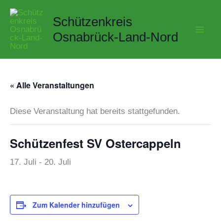
Zum
Schützenkreis
Inhalt
springen
Osnabrück-Land-Nord
« Alle Veranstaltungen
Diese Veranstaltung hat bereits stattgefunden.
Schützenfest SV Ostercappeln
17. Juli
-
20. Juli
Zum Kalender hinzufügen