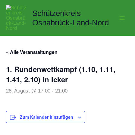
Zum
Schützenkreis
Inhalt
springen
Osnabrück-Land-Nord
« Alle Veranstaltungen
1. Rundenwettkampf (1.10, 1.11,
1.41, 2.10) in Icker
28. August @ 17:00
-
21:00
Zum Kalender hinzufügen