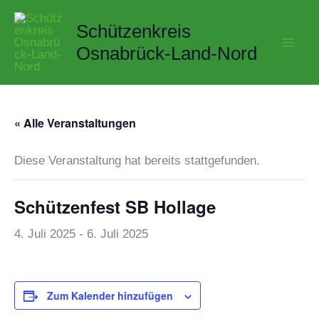
Zum
Schützenkreis
Inhalt
springen
Osnabrück-Land-Nord
« Alle Veranstaltungen
Diese Veranstaltung hat bereits stattgefunden.
Schützenfest SB Hollage
4. Juli 2025
-
6. Juli 2025
Zum Kalender hinzufügen